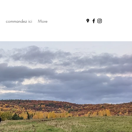
commandez ici
More